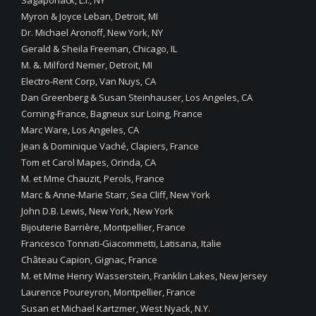
Sagaponack, L.I., NY
Myron & Joyce Leban, Detroit, MI
Dr. Michael Aronoff, New York, NY
Gerald & Sheila Freeman, Chicago, IL
M. &. Milford Nemer, Detroit, MI
Electro-Rent Corp, Van Nuys, CA
Dan Greenberg & Susan Steinhauser, Los Angeles, CA
Corning-France, Bagneux sur Loing, France
Marc Ware, Los Angeles, CA
Jean & Dominique Vaché, Clapiers, France
Tom et Carol Mapes, Orinda, CA
M. et Mme Chauzit, Perols, France
Marc & Anne-Marie Starr, Sea Cliff, New York
John D.B. Lewis, New York, New York
Bijouterie Barrière, Montpellier, France
Francesco Tonnati-Giacommetti, Latisana, Italie
Château Capion, Gignac, France
M. et Mme Henry Wasserstein, Franklin Lakes, New Jersey
Laurence Poureyron, Montpellier, France
Susan et Michael Kartzmer, West Nyack, N.Y.