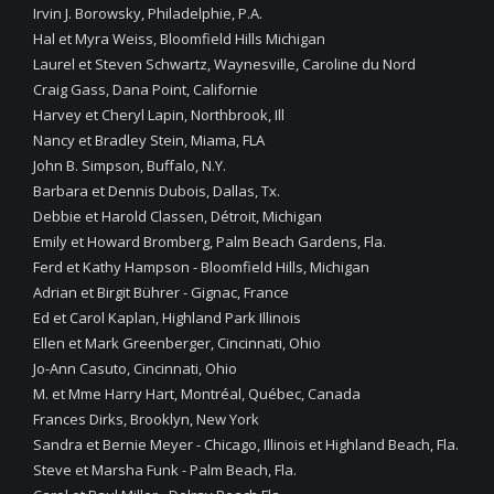
Irvin J. Borowsky, Philadelphie, P.A.
Hal et Myra Weiss, Bloomfield Hills Michigan
Laurel et Steven Schwartz, Waynesville, Caroline du Nord
Craig Gass, Dana Point, Californie
Harvey et Cheryl Lapin, Northbrook, Ill
Nancy et Bradley Stein, Miama, FLA
John B. Simpson, Buffalo, N.Y.
Barbara et Dennis Dubois, Dallas, Tx.
Debbie et Harold Classen, Détroit, Michigan
Emily et Howard Bromberg, Palm Beach Gardens, Fla.
Ferd et Kathy Hampson - Bloomfield Hills, Michigan
Adrian et Birgit Bührer - Gignac, France
Ed et Carol Kaplan, Highland Park Illinois
Ellen et Mark Greenberger, Cincinnati, Ohio
Jo-Ann Casuto, Cincinnati, Ohio
M. et Mme Harry Hart, Montréal, Québec, Canada
Frances Dirks, Brooklyn, New York
Sandra et Bernie Meyer - Chicago, Illinois et Highland Beach, Fla.
Steve et Marsha Funk - Palm Beach, Fla.